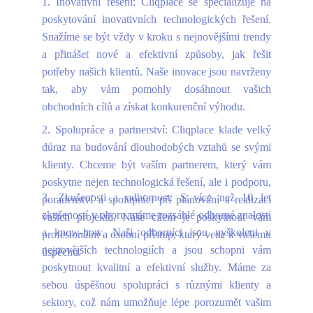
1. Inovativní řešení: Cliqplace se specializuje na
poskytování inovativních technologických řešení.
Snažíme se být vždy v kroku s nejnovějšími trendy
a přinášet nové a efektivní způsoby, jak řešit
potřeby našich klientů. Naše inovace jsou navrženy
tak, aby vám pomohly dosáhnout vašich
obchodních cílů a získat konkurenční výhodu.
2. Spolupráce a partnerství: Cliqplace klade velký
důraz na budování dlouhodobých vztahů se svými
klienty. Chceme být vaším partnerem, který vám
poskytne nejen technologická řešení, ale i podporu,
3. Zkušenosti a odbornost: S více než 10 let
poradenství a spolupráci při plánování a realizaci
zkušeností v oboru máme rozsáhlé odborné znalosti
vašich projektů. Naše cílem je poskytnout vám
a know-how. Naši odborníci jsou vyškoleni v
profesionální a osobní přístup, který vede k vašemu
nejnovějších technologiích a jsou schopni vám
úspěchu.
poskytnout kvalitní a efektivní služby. Máme za
sebou úspěšnou spolupráci s různými klienty a
sektory, což nám umožňuje lépe porozumět vašim